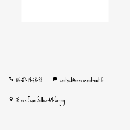
06-87-39-28-98
contact@recup-and-cut.fr
35 rue Jean Sellier-69-Grigny