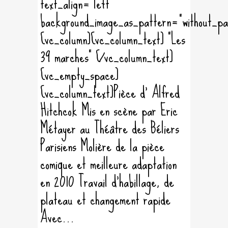
text_align="left"
background_image_as_pattern="without_pa
[vc_column][vc_column_text] "Les
39 marches" [/vc_column_text]
[vc_empty_space]
[vc_column_text]Pièce d' Alfred
Hitchcok Mis en scène par Eric
Métayer au Théâtre des Béliers
Parisiens Molière de la pièce
comique et meilleure adaptation
en 2010 Travail d'habillage, de
plateau et changement rapide
Avec...