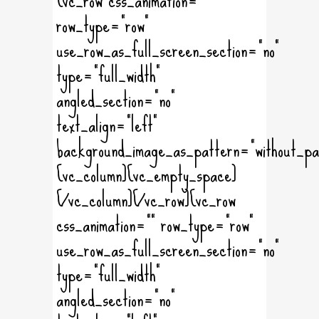
row_type="row"
use_row_as_full_screen_section="no"
type="full_width"
angled_section="no"
text_align="left"
background_image_as_pattern="without_pa
[vc_column][vc_empty_space]
[/vc_column][/vc_row][vc_row
css_animation="" row_type="row"
use_row_as_full_screen_section="no"
type="full_width"
angled_section="no"