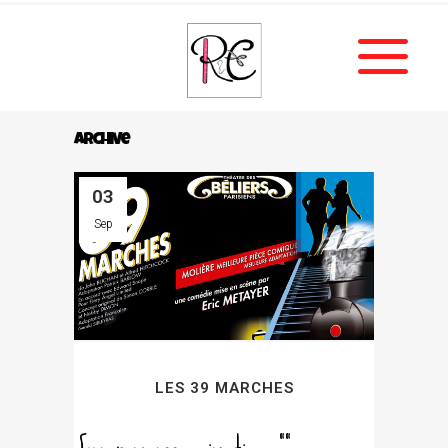
Archive
03
Sep
LES 39 MARCHES
[vc_row css_animation=""