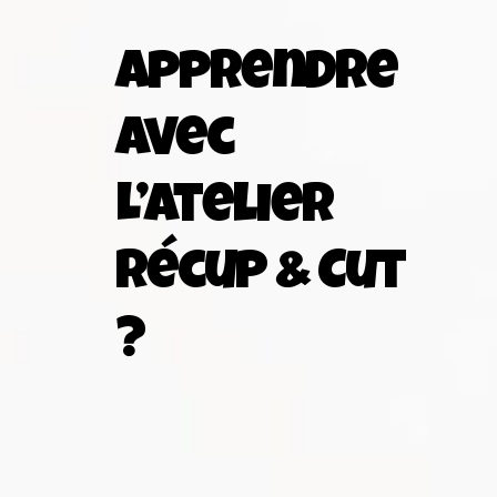
Apprendre
Avec
L’Atelier
Récup & Cut
?