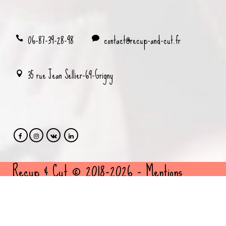
06-87-39-28-98
contact@recup-and-cut.fr
35 rue Jean Sellier-69-Grigny
Recup & Cut © 2018-2026 -
Mentions
légales
et
politique de confidentialité
- Site
cousu par
FBMediaworks
- Création sites
internet Lyon -