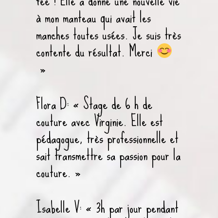
fée ! Elle a donné une nouvelle vie
à mon manteau qui avait les
manches toutes usées. Je suis très
contente du résultat. Merci
»
Flora D: «
Stage de 6 h de
couture avec Virginie. Elle est
pédagogue, très professionnelle et
sait transmettre sa passion pour la
couture.
»
Isabelle V: «
3h par jour pendant