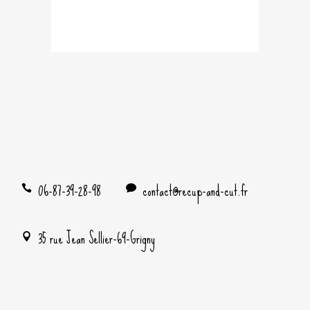
06-87-39-28-98
contact@recup-and-cut.fr
35 rue Jean Sellier-69-Grigny