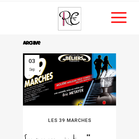
Archive
03
Sep
LES 39 MARCHES
[vc_row css_animation=""