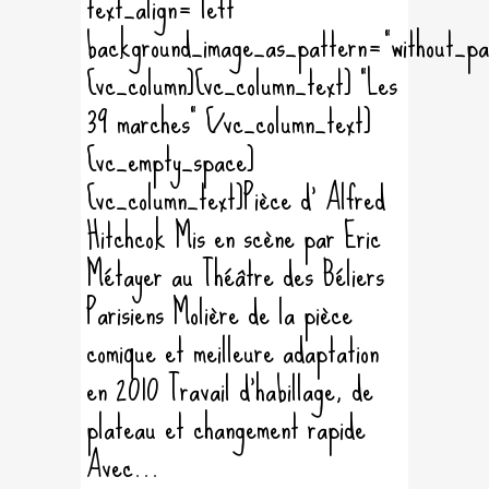
text_align="left"
background_image_as_pattern="without_pa
[vc_column][vc_column_text] "Les
39 marches" [/vc_column_text]
[vc_empty_space]
[vc_column_text]Pièce d' Alfred
Hitchcok Mis en scène par Eric
Métayer au Théâtre des Béliers
Parisiens Molière de la pièce
comique et meilleure adaptation
en 2010 Travail d'habillage, de
plateau et changement rapide
Avec...