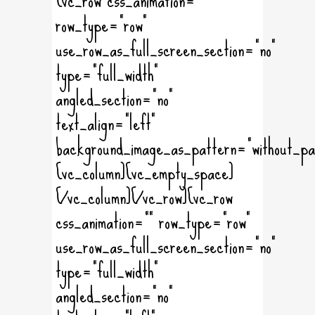
row_type="row"
use_row_as_full_screen_section="no"
type="full_width"
angled_section="no"
text_align="left"
background_image_as_pattern="without_pa
[vc_column][vc_empty_space]
[/vc_column][/vc_row][vc_row
css_animation="" row_type="row"
use_row_as_full_screen_section="no"
type="full_width"
angled_section="no"