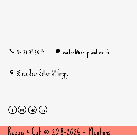
06-87-39-28-98
contact@recup-and-cut.fr
35 rue Jean Sellier-69-Grigny
Recup & Cut © 2018-2026 -
Mentions