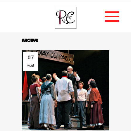
Archive
07
Août