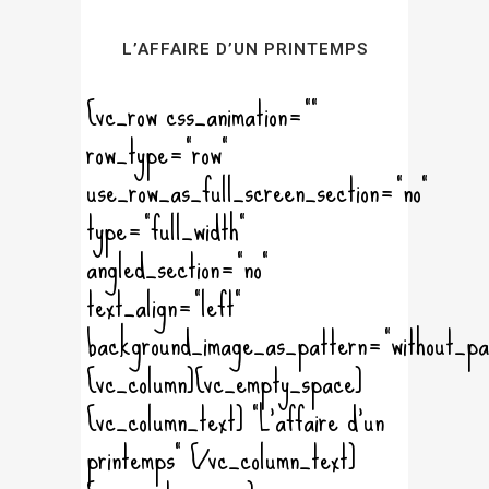
L’AFFAIRE D’UN PRINTEMPS
[vc_row css_animation=""
row_type="row"
use_row_as_full_screen_section="no"
type="full_width"
angled_section="no"
text_align="left"
background_image_as_pattern="without_pa
[vc_column][vc_empty_space]
[vc_column_text] "L'affaire d'un
printemps" [/vc_column_text]