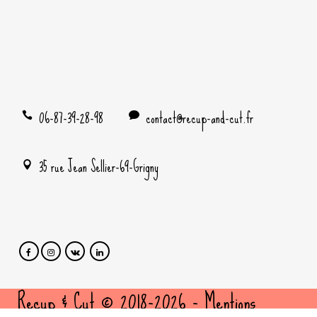
06-87-39-28-98
contact@recup-and-cut.fr
35 rue Jean Sellier-69-Grigny
Recup & Cut © 2018-2026 -
Mentions