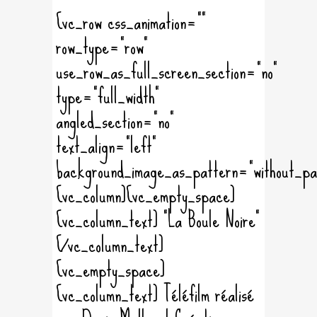
[vc_row css_animation=""
row_type="row"
use_row_as_full_screen_section="no"
type="full_width"
angled_section="no"
text_align="left"
background_image_as_pattern="without_pa
[vc_column][vc_empty_space]
[vc_column_text] "La Boule Noire"
[/vc_column_text]
[vc_empty_space]
[vc_column_text] Téléfilm réalisé