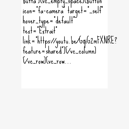
buffa"][vc_empty_space][button
icon="fa-camera" target="_self"
hover_type="default"
text="Extrait"
link="https://youtu.be/GqiG2mFXNRE?
feature=shared"][/vc_column]
[/vc_row][vc_row...