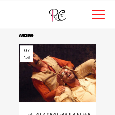
Archive
07
Août
TEATRO PICARO FABULA BUFFA