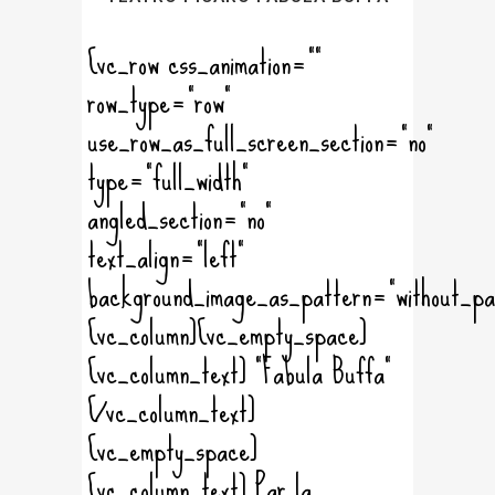
[vc_row css_animation=""
row_type="row"
use_row_as_full_screen_section="no"
type="full_width"
angled_section="no"
text_align="left"
background_image_as_pattern="without_pa
[vc_column][vc_empty_space]
[vc_column_text] "Fabula Buffa"
[/vc_column_text]
[vc_empty_space]
[vc_column_text] Par la