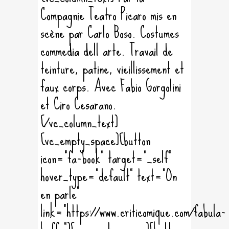
Compagnie Teatro Picaro mis en
scène par Carlo Boso. Costumes
commedia dell arte. Travail de
teinture, patine, vieillissement et
faux corps. Avec Fabio Gorgolini
et Ciro Cesarano.
[/vc_column_text]
[vc_empty_space][button
icon="fa-book" target="_self"
hover_type="default" text="On
en parle"
link="https://www.criticomique.com/fabula-