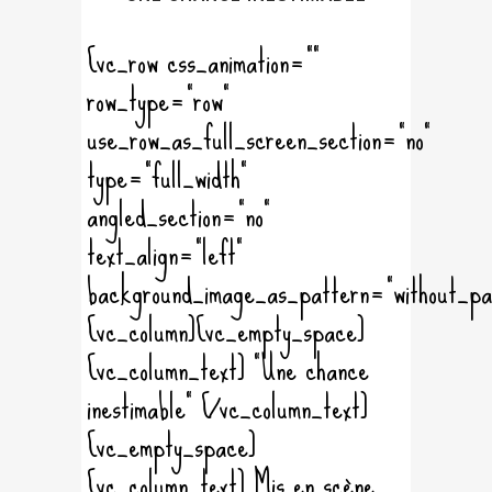
[vc_row css_animation=""
row_type="row"
use_row_as_full_screen_section="no"
type="full_width"
angled_section="no"
text_align="left"
background_image_as_pattern="without_pa
[vc_column][vc_empty_space]
[vc_column_text] "Une chance
inestimable" [/vc_column_text]
[vc_empty_space]
[vc_column_text] Mis en scène