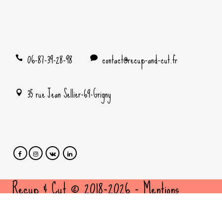
06-87-39-28-98
contact@recup-and-cut.fr
35 rue Jean Sellier-69-Grigny
Recup & Cut © 2018-2026 -
Mentions
légales
et
politique de confidentialité
- Site