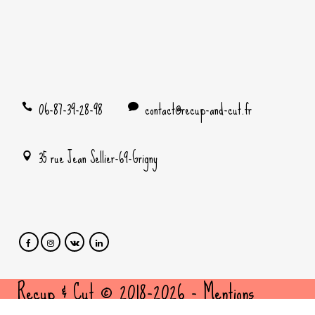
06-87-39-28-98
contact@recup-and-cut.fr
35 rue Jean Sellier-69-Grigny
Recup & Cut © 2018-2026 -
Mentions