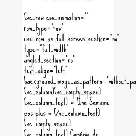
[vc_row css_animation=""
row_type="row"
use_row_as_full_screen_section="no"
type="full_width"
angled_section="no"
text_align="left"
background_image_as_pattern="without_pa
[vc_column][vc_empty_space]
[vc_column_text] « Une Semaine
pas plus » [/vc_column_text]
[vc_empty_space]
[vc_column_text] Comédie de