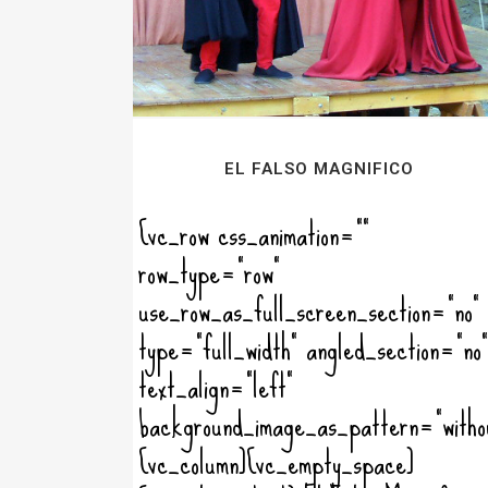
EL FALSO MAGNIFICO
[vc_row css_animation=""
row_type="row"
use_row_as_full_screen_section="no"
type="full_width" angled_section="no"
text_align="left"
background_image_as_pattern="witho
[vc_column][vc_empty_space]