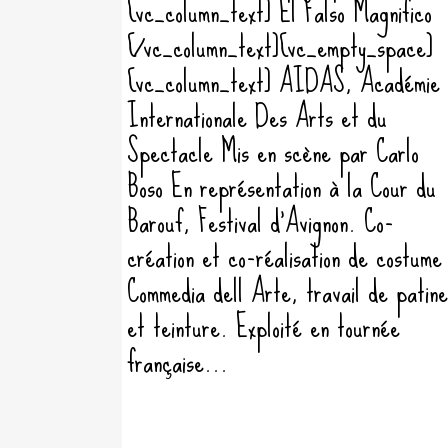
[vc_column_text] El Falso Magnifico
[/vc_column_text][vc_empty_space]
[vc_column_text] AIDAS, Académie
Internationale Des Arts et du
Spectacle Mis en scène par Carlo
Boso En représentation à la Cour du
Barouf, Festival d'Avignon. Co-
création et co-réalisation de costume
Commedia dell Arte, travail de patine
et teinture. Exploité en tournée
française...