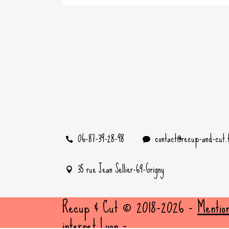
06-87-39-28-98
contact@recup-and-cut.
35 rue Jean Sellier-69-Grigny
Recup & Cut © 2018-2026 -
Mentio
internet Lyon -