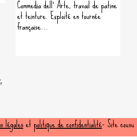
Commedia dell' Arte, travail de patine
et teinture. Exploité en tournée
française...
fr
ns
légales
et
politique de confidentialité
- Site cousu