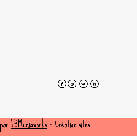
 par
FBMediaworks
- Création sites