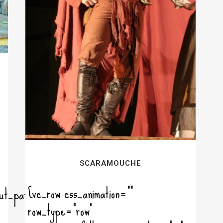
SCARAMOUCHE
[vc_row css_animation=""
ut_pattern"]
row_type="row"