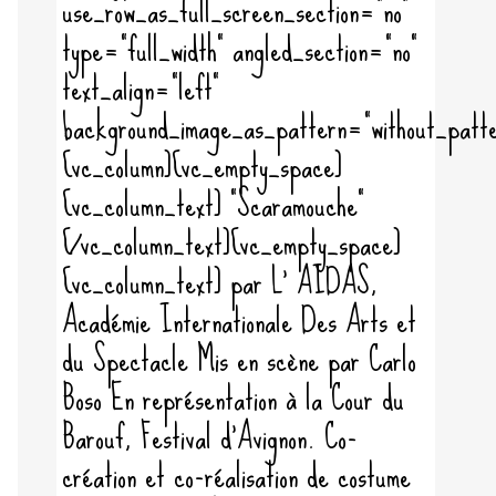
use_row_as_full_screen_section="no"
type="full_width" angled_section="no"
text_align="left"
background_image_as_pattern="without_patte
[vc_column][vc_empty_space]
[vc_column_text] "Scaramouche"
[/vc_column_text][vc_empty_space]
[vc_column_text] par L' AIDAS,
Académie Internationale Des Arts et
du Spectacle Mis en scène par Carlo
Boso En représentation à la Cour du
Barouf, Festival d'Avignon. Co-
création et co-réalisation de costume