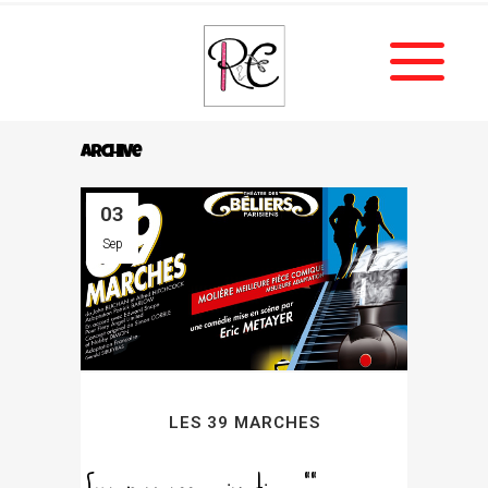
Archive
03
Sep
LES 39 MARCHES
[vc_row css_animation=""