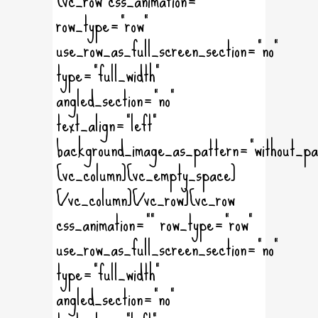
row_type="row"
use_row_as_full_screen_section="no"
type="full_width"
angled_section="no"
text_align="left"
background_image_as_pattern="without_pa
[vc_column][vc_empty_space]
[/vc_column][/vc_row][vc_row
css_animation="" row_type="row"
use_row_as_full_screen_section="no"
type="full_width"
angled_section="no"