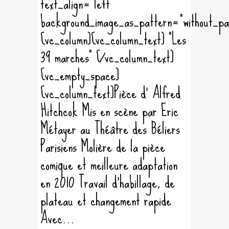
text_align="left"
background_image_as_pattern="without_pa
[vc_column][vc_column_text] "Les
39 marches" [/vc_column_text]
[vc_empty_space]
[vc_column_text]Pièce d' Alfred
Hitchcok Mis en scène par Eric
Métayer au Théâtre des Béliers
Parisiens Molière de la pièce
comique et meilleure adaptation
en 2010 Travail d'habillage, de
plateau et changement rapide
Avec...