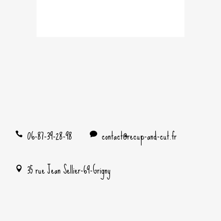
06-87-39-28-98
contact@recup-and-cut.fr
35 rue Jean Sellier-69-Grigny