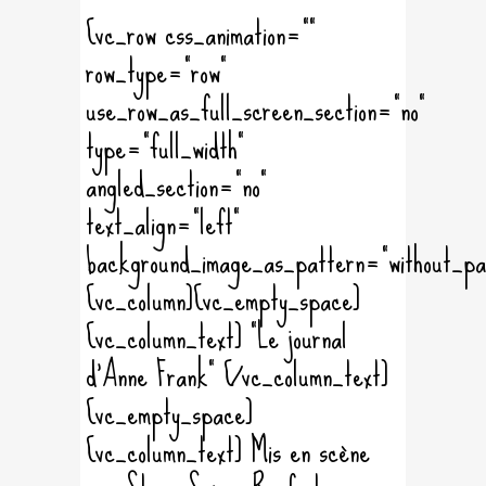
[vc_row css_animation=""
row_type="row"
use_row_as_full_screen_section="no"
type="full_width"
angled_section="no"
text_align="left"
background_image_as_pattern="without_pa
[vc_column][vc_empty_space]
[vc_column_text] "Le journal
d'Anne Frank" [/vc_column_text]
[vc_empty_space]
[vc_column_text] Mis en scène