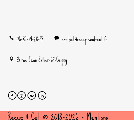
06-87-39-28-98
contact@recup-and-cut.fr
35 rue Jean Sellier-69-Grigny
Recup & Cut © 2018-2026 -
Mentions
légales
et
politique de confidentialité
- Site