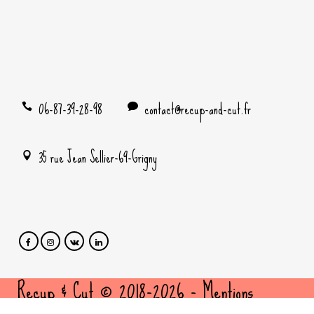
06-87-39-28-98
contact@recup-and-cut.fr
35 rue Jean Sellier-69-Grigny
Recup & Cut © 2018-2026 -
Mentions