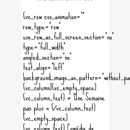
[vc_row css_animation=""
row_type="row"
use_row_as_full_screen_section="no"
type="full_width"
angled_section="no"
text_align="left"
background_image_as_pattern="without_pa
[vc_column][vc_empty_space]
[vc_column_text] « Une Semaine
pas plus » [/vc_column_text]
[vc_empty_space]
[vc_column_text] Comédie de