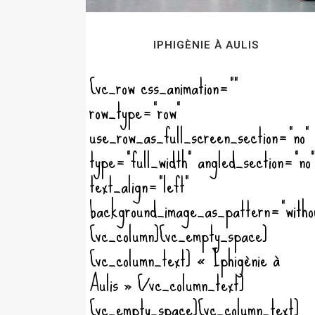
IPHIGÈNIE À AULIS
[vc_row css_animation=""
row_type="row"
use_row_as_full_screen_section="no"
type="full_width" angled_section="no"
text_align="left"
background_image_as_pattern="witho
[vc_column][vc_empty_space]
[vc_column_text] « Iphigènie à
Aulis » [/vc_column_text]
[vc_empty_space][vc_column_text]