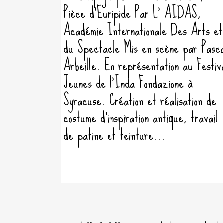
Pièce d'Euripide Par L' AIDAS,
Académie Internationale Des Arts et
du Spectacle Mis en scène par Pasca
Arbeille. En représentation au Festiv
Jeunes de l'Inda Fondazione à
Syracuse. Création et réalisation de
costume d'inspiration antique, travail
de patine et teinture...