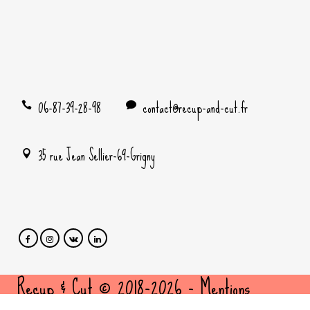
06-87-39-28-98
contact@recup-and-cut.fr
35 rue Jean Sellier-69-Grigny
Recup & Cut © 2018-2026 -
Mentions