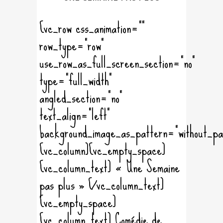
[vc_row css_animation=""
row_type="row"
use_row_as_full_screen_section="no"
type="full_width"
angled_section="no"
text_align="left"
background_image_as_pattern="without_pa
[vc_column][vc_empty_space]
[vc_column_text] « Une Semaine
pas plus » [/vc_column_text]
[vc_empty_space]
[vc_column_text] Comédie de