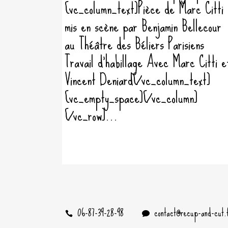
[vc_column_text]Pièce de Marc Citti
mis en scène par Benjamin Bellecour
au Théâtre des Béliers Parisiens
Travail d'habillage Avec Marc Citti e
Vincent Deniard[/vc_column_text]
[vc_empty_space][/vc_column]
[/vc_row]...
06-87-39-28-98
contact@recup-and-cut.