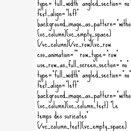
type="full_width" angled_section="no"
text_align="left"
background_image_as_pattern="witho
[vc_column][vc_empty_space]
[/vc_column][/vc_row][vc_row
css_animation="" row_type="row"
use_row_as_full_screen_section="no"
type="full_width" angled_section="no"
text_align="left"
background_image_as_pattern="witho
[vc_column][vc_column_text] "Le
temps des suricates"
[/vc_column_text][vc_empty_space]