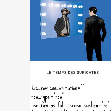
LE TEMPS DES SURICATES
[vc_row css_animation=""
row_type="row"
use_row_as_full_screen_section="no"