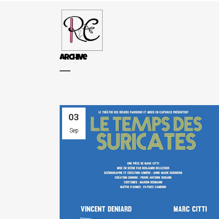
Archive
03
Sep