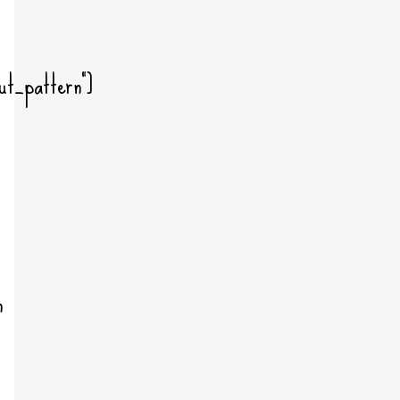
ut_pattern"]
n