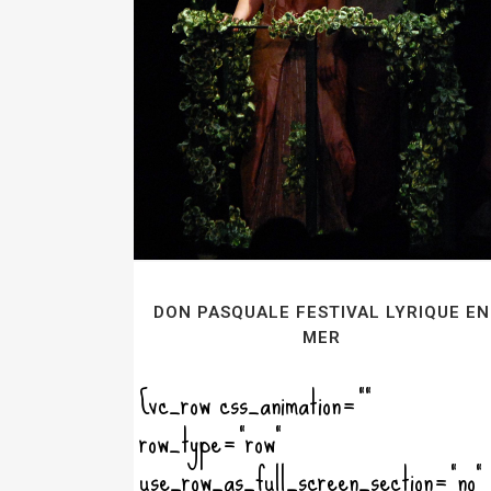
DON PASQUALE FESTIVAL LYRIQUE EN
MER
[vc_row css_animation=""
row_type="row"
use_row_as_full_screen_section="no"