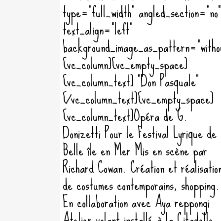
type="full_width" angled_section="no"
text_align="left"
background_image_as_pattern="witho
[vc_column][vc_empty_space]
[vc_column_text] "Don Pasquale"
[/vc_column_text][vc_empty_space]
[vc_column_text]Opéra de G.
Donizetti Pour le Festival Lyrique de
Belle île en Mer Mis en scène par
Richard Cowan. Création et réalisatio
de costumes contemporains, shopping.
En collaboration avec Aya reppongi
Atelier volant installé à la Citadelle