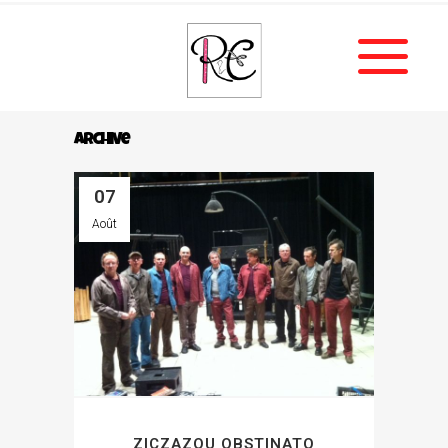
Archive
07
Août
ZICZAZOU OBSTINATO