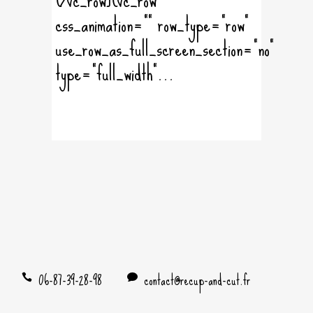
css_animation="" row_type="row"
use_row_as_full_screen_section="no"
type="full_width"...
06-87-39-28-98
contact@recup-and-cut.fr