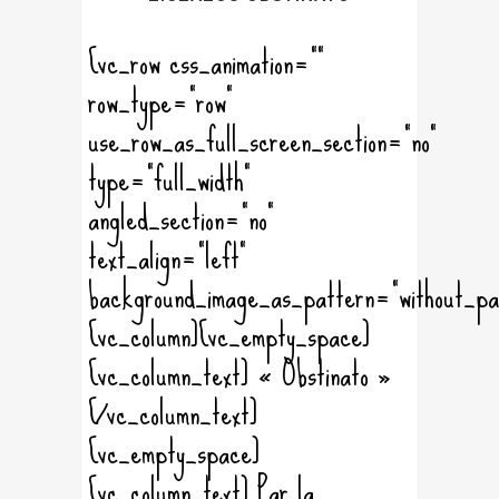
[vc_row css_animation=""
row_type="row"
use_row_as_full_screen_section="no"
type="full_width"
angled_section="no"
text_align="left"
background_image_as_pattern="without_pa
[vc_column][vc_empty_space]
[vc_column_text] « Obstinato »
[/vc_column_text]
[vc_empty_space]
[vc_column_text] Par la