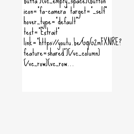
buffa"][vc_empty_space][button
icon="fa-camera" target="_self"
hover_type="default"
text="Extrait"
link="https://youtu.be/GqiG2mFXNRE?
feature=shared"][/vc_column]
[/vc_row][vc_row...