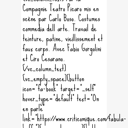
Compagnie Teatro Picaro mis en
scène par Carlo Boso. Costumes
commedia dell arte. Travail de
teinture, patine, vieillissement et
faux corps. Avec Fabio Gorgolini
et Ciro Cesarano.
[/vc_column_text]
[vc_empty_space][button
icon="fa-book" target="_self"
hover_type="default" text="On
en parle"
link="https://www.criticomique.com/fabula-