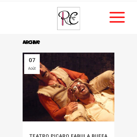
Archive
07
Août
TEATRO PICARO FABULA BUFFA