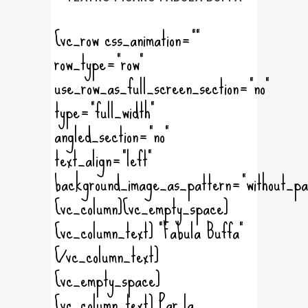
[vc_row css_animation=""
row_type="row"
use_row_as_full_screen_section="no"
type="full_width"
angled_section="no"
text_align="left"
background_image_as_pattern="without_pa
[vc_column][vc_empty_space]
[vc_column_text] "Fabula Buffa"
[/vc_column_text]
[vc_empty_space]
[vc_column_text] Par la