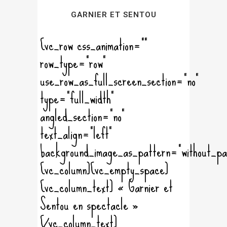
GARNIER ET SENTOU
[vc_row css_animation=""
row_type="row"
use_row_as_full_screen_section="no"
type="full_width"
angled_section="no"
text_align="left"
background_image_as_pattern="without_pa
[vc_column][vc_empty_space]
[vc_column_text] « Garnier et
Sentou en spectacle »
[/vc_column_text]