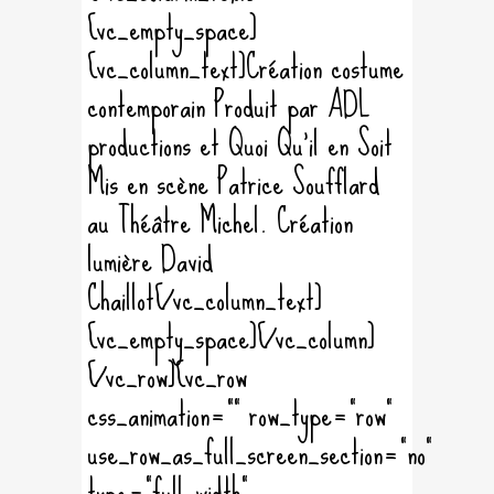
[vc_empty_space]
[vc_column_text]Création costume
contemporain Produit par ADL
productions et Quoi Qu'il en Soit
Mis en scène Patrice Soufflard
au Théâtre Michel. Création
lumière David
Chaillot[/vc_column_text]
[vc_empty_space][/vc_column]
[/vc_row][vc_row
css_animation="" row_type="row"
use_row_as_full_screen_section="no"
type="full_width"