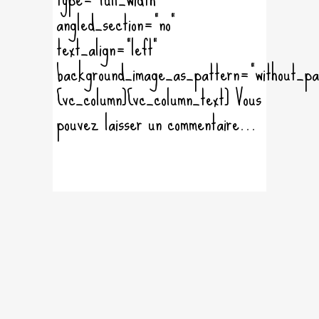
angled_section="no"
text_align="left"
background_image_as_pattern="without_pa
[vc_column][vc_column_text] Vous
pouvez laisser un commentaire...