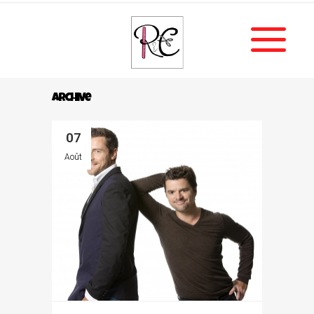
Archive
07
Août