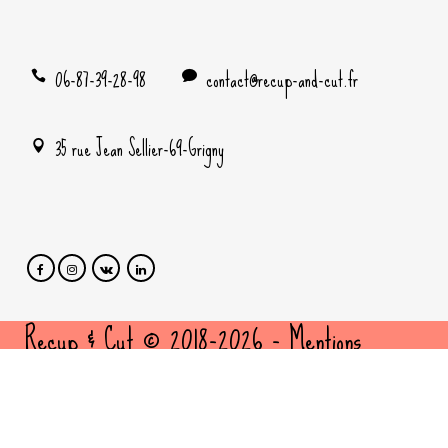
06-87-39-28-98
contact@recup-and-cut.fr
35 rue Jean Sellier-69-Grigny
Recup & Cut © 2018-2026 -
Mentions
légales
et
politique de confidentialité
- Site
cousu par
FBMediaworks
- Création sites
internet Lyon -