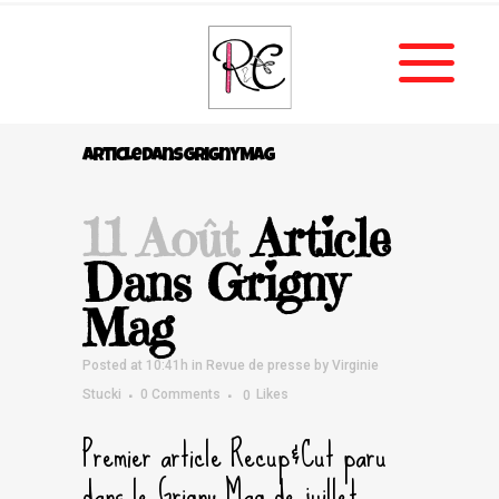
Article Dans Grigny Mag
11 Août
Article
Dans Grigny
Mag
Posted at 10:41h
in
Revue de presse
by
Virginie
Stucki
0 Comments
0
Likes
Premier article Recup&Cut paru
dans le Grigny Mag de juillet