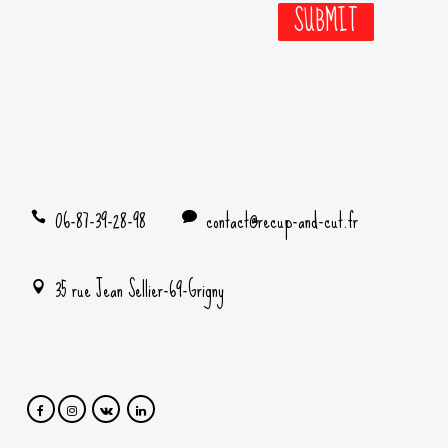
06-87-39-28-98
contact@recup-and-cut.fr
35 rue Jean Sellier-69-Grigny