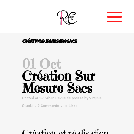
Création Sur Mesure Sacs
01 Oct
Création Sur
Mesure Sacs
Posted at 15:24h
in
Revue de presse
by
Virginie
Stucki
0 Comments
0
Likes
Création et réalisation