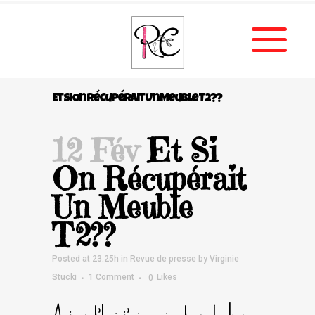
Et Si On Récupérait Un Meuble T2??
12 Fév
Et Si
On Récupérait
Un Meuble
T2??
Posted at 23:25h
in
Revue de presse
by
Virginie
Stucki
1 Comment
0
Likes