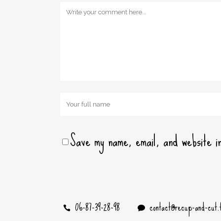
Save my name, email, and website in
06-87-39-28-98
contact@recup-and-cut.