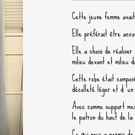
Cette jeune femme avait 
Elle préférait être acco
Elle a choisi de réalise
milieu devant et milieu d
Cette robe était compos
décolleté léger et d ‘un
Avec comme support mes 
le patron du haut de la
Ce qui nous a permis de 