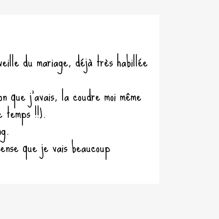
eille du mariage, déjà très habillée
ion que j’avais, la coudre moi même
e temps !!).
ng.
 pense que je vais beaucoup