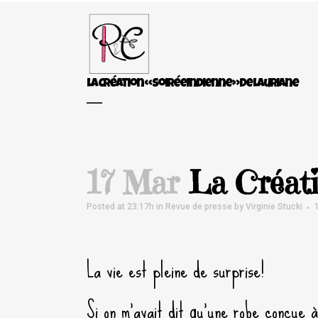
La Création « Soirée Indienne » De Lauriane
17 Mar
La Créati
Posted at 23:17h
in
Revue de presse
by
Virginie Stucki
La vie est pleine de surprise!
Si on m’avait dit qu’une robe conçue 