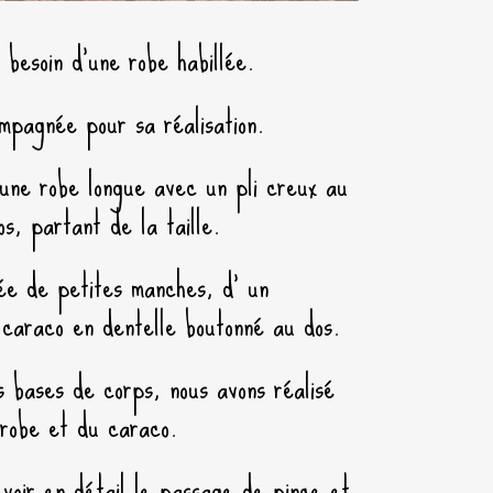
besoin d’une robe habillée.
mpagnée pour sa réalisation.
r une robe longue avec un pli creux au
os, partant de la taille.
ée de petites manches, d’ un
 caraco en dentelle boutonné au dos.
bases de corps, nous avons réalisé
 robe et du caraco.
voir en détail le passage de pince et