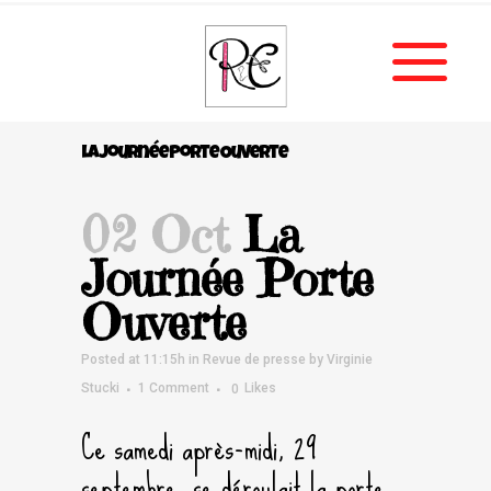
La Journée Porte Ouverte
02 Oct
La
Journée Porte
Ouverte
Posted at 11:15h
in
Revue de presse
by
Virginie
Stucki
1 Comment
0
Likes
Ce samedi après-midi, 29
septembre, se déroulait la porte