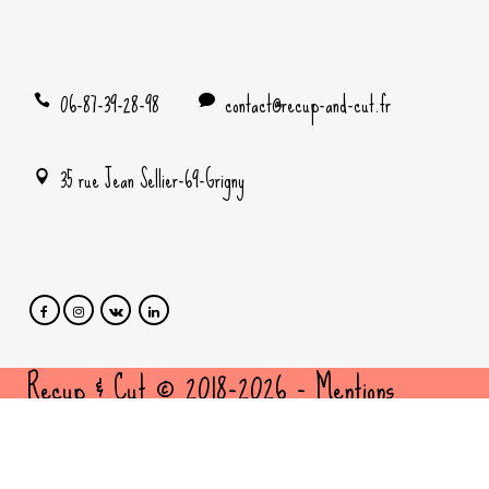
06-87-39-28-98
contact@recup-and-cut.fr
35 rue Jean Sellier-69-Grigny
Recup & Cut © 2018-2026 -
Mentions
légales
et
politique de confidentialité
- Site
cousu par
FBMediaworks
- Création sites