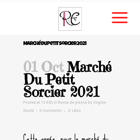
Marché Du Petit Sorcier 2021
01 Oct
Marché
Du Petit
Sorcier 2021
Posted at 15:02h
in
Revue de presse
by
Virginie
Stucki
0 Comments
0
Likes
Cette année, pour le marché du