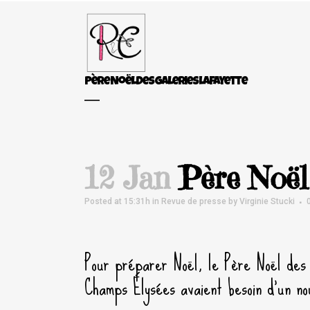
Père Noël Des Galeries Lafayette
12 Jan
Père Noël 
Posted at 15:31h
in
Revue de presse
by
Virginie Stucki
Pour préparer Noël, le Père Noël des
Champs Élysées avaient besoin d’un n