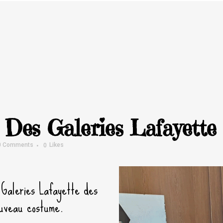
Des Galeries Lafayette
0 Comments
0
Likes
 Galeries Lafayette des
ouveau costume.