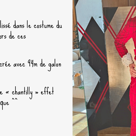
lissé dans le costume du
ors de ces
 crée avec 94m de galon
e « chantilly » effet
ique ^^