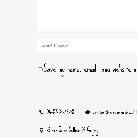
Save my name, email, and website in
06-87-39-28-98
contact@recup-and-cut.
35 rue Jean Sellier-69-Grigny