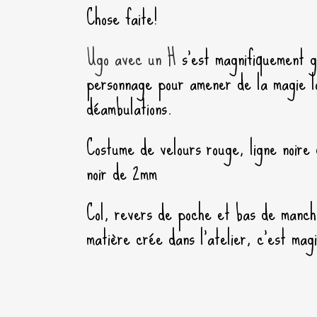
Chose faite!
Ugo avec un H
s’est magnifiquement g
personnage pour amener de la magie l
déambulations.
Costume de velours rouge, ligne noire
noir de 2mm
Col, revers de poche et bas de manch
matière crée dans l’atelier, c’est mag