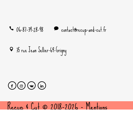
06-87-39-28-98
contact@recup-and-cut.fr
35 rue Jean Sellier-69-Grigny
Recup & Cut © 2018-2026 -
Mentions
légales
et
politique de confidentialité
- Site
cousu par
FBMediaworks
- Création sites