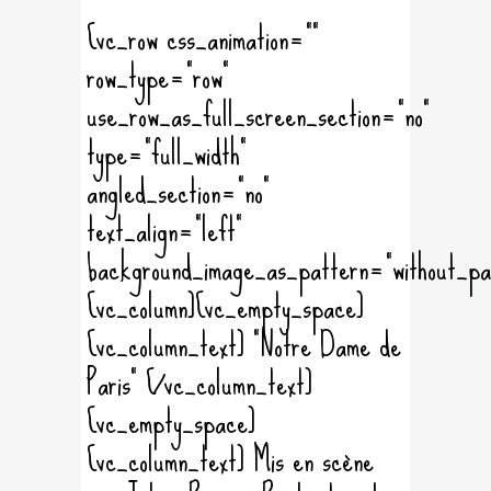
[vc_row css_animation=""
row_type="row"
use_row_as_full_screen_section="no"
type="full_width"
angled_section="no"
text_align="left"
background_image_as_pattern="without_pa
[vc_column][vc_empty_space]
[vc_column_text] "Notre Dame de
Paris" [/vc_column_text]
[vc_empty_space]
[vc_column_text] Mis en scène