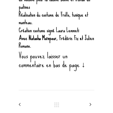
patines
Réalisation du costume de Frollo, tunique et
manteau.
Création costume signé Laura Lemmeti
Avec
Natasha Moïnpour
,
Frédéric Fix
et
Julien
Romano
.
Vous pouvez laisser un
commentaire en bas de page ↓