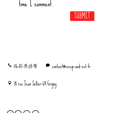
time I comment.
06-87-39-28-98
contact@recup-and-cut.fr
35 rue Jean Sellier-69-Grigny