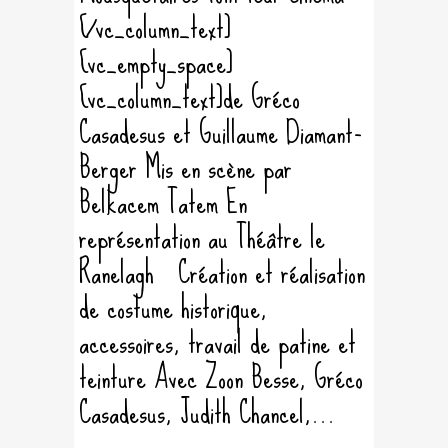
[/vc_column_text]
[vc_empty_space]
[vc_column_text]de Gréco
Casadesus et Guillaume Diamant-
Berger Mis en scène par
Belkacem Tatem En
représentation au Théâtre le
Ranelagh Création et réalisation
de costume historique,
accessoires, travail de patine et
teinture Avec Zoon Besse, Gréco
Casadesus, Judith Chancel,...