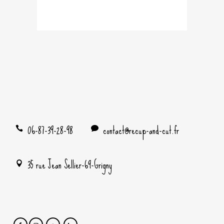
06-87-39-28-98
contact@recup-and-cut.fr
35 rue Jean Sellier-69-Grigny