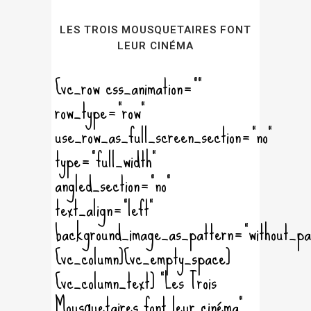
LES TROIS MOUSQUETAIRES FONT
LEUR CINÉMA
[vc_row css_animation=""
row_type="row"
use_row_as_full_screen_section="no"
type="full_width"
angled_section="no"
text_align="left"
background_image_as_pattern="without_pa
[vc_column][vc_empty_space]
[vc_column_text] "Les Trois
Mousquetaires font leur cinéma"