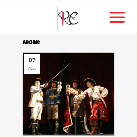
Archive
07
Août