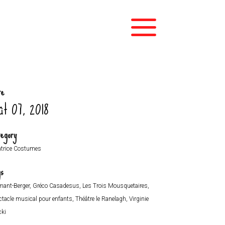
te
ût 07, 2018
egory
atrice Costumes
gs
mant-Berger, Gréco Casadesus, Les Trois Mousquetaires,
ctacle musical pour enfants, Théâtre le Ranelagh, Virginie
cki