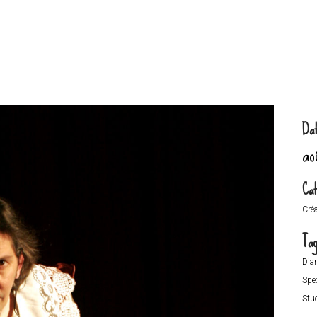
Da
ao
Cat
Cré
Ta
Dia
Spe
Stu