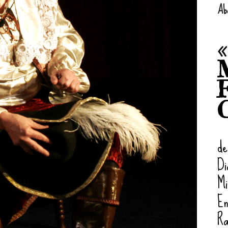
Abo
«
M
de
Di
Mi
En
Ra