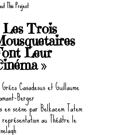
ut This Project
 Les Trois
ousquetaires
Font Leur
Cinéma »
 Gréco Casadesus et Guillaume
amant-Berger
s en scène par Belkacem Tatem
 représentation au Théâtre le
nelagh