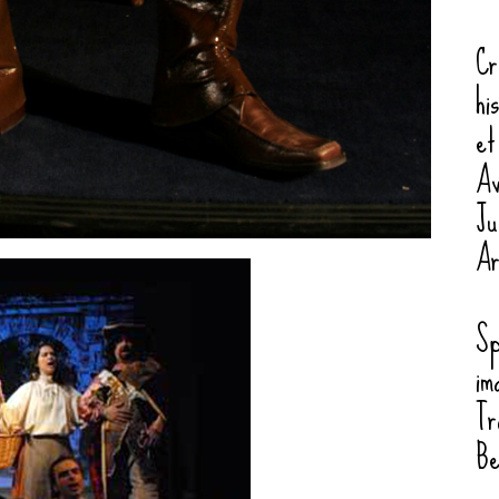
Cr
hi
et
Av
Ju
Ar
Sp
im
Tr
Be