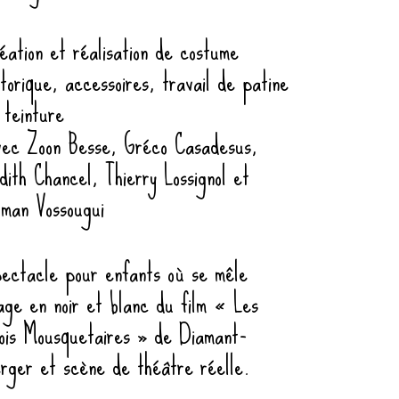
éation et réalisation de costume
storique, accessoires, travail de patine
 teinture
ec Zoon Besse, Gréco Casadesus,
dith Chancel, Thierry Lossignol et
man Vossougui
ectacle pour enfants où se mêle
age en noir et blanc du film « Les
ois Mousquetaires » de Diamant-
rger et scène de théâtre réelle.