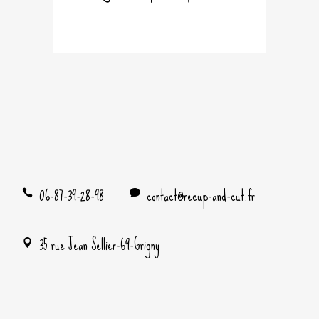
06-87-39-28-98
contact@recup-and-cut.fr
35 rue Jean Sellier-69-Grigny