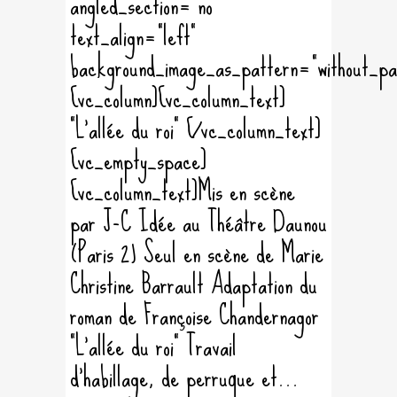
angled_section="no"
text_align="left"
background_image_as_pattern="without_pa
[vc_column][vc_column_text]
"L'allée du roi" [/vc_column_text]
[vc_empty_space]
[vc_column_text]Mis en scène
par J-C Idée au Théâtre Daunou
(Paris 2) Seul en scène de Marie
Christine Barrault Adaptation du
roman de Françoise Chandernagor
"L'allée du roi" Travail
d'habillage, de perruque et...