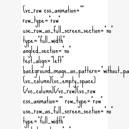
[vc_row css_animation=""
row_type="row"
use_row_as_full_screen_section="no"
type="full_width"
angled_section="no"
text_align="left"
background_image_as_pattern="without_pa
[vc_column][vc_empty_space]
[/vc_column][/vc_row][vc_row
css_animation="" row_type="row"
use_row_as_full_screen_section="no"
type="full_width"