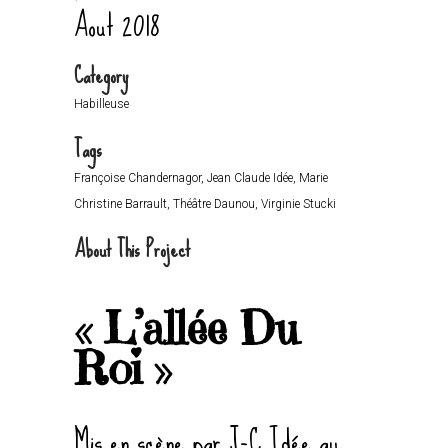
Aout 2018
Category
Habilleuse
Tags
Françoise Chandernagor, Jean Claude Idée, Marie
Christine Barrault, Théâtre Daunou, Virginie Stucki
About This Project
« L’allée Du
Roi »
Mis en scène par J-C Idée au