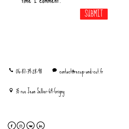
06-87-39-28-98
contact@recup-and-cut.fr
35 rue Jean Sellier-69-Grigny