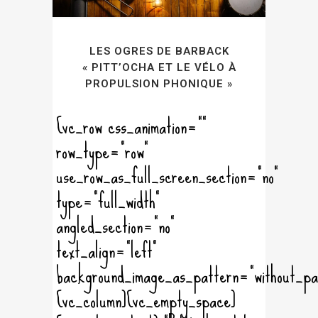
LES OGRES DE BARBACK
« PITT’OCHA ET LE VÉLO À
PROPULSION PHONIQUE »
[vc_row css_animation=""
row_type="row"
use_row_as_full_screen_section="no"
type="full_width"
angled_section="no"
text_align="left"
background_image_as_pattern="without_pa
[vc_column][vc_empty_space]