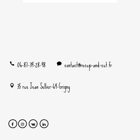
06-87-39-28-98
contact@recup-and-cut.fr
35 rue Jean Sellier-69-Grigny