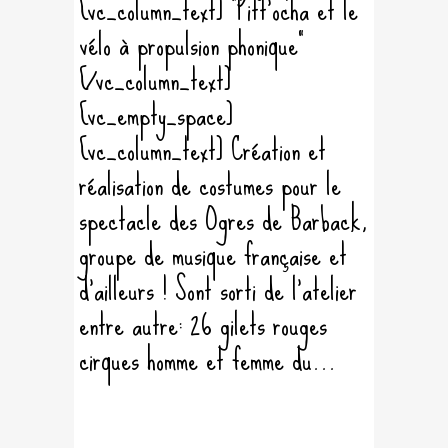
[vc_column_text] "Pitt'ocha et le
vélo à propulsion phonique"
[/vc_column_text]
[vc_empty_space]
[vc_column_text] Création et
réalisation de costumes pour le
spectacle des Ogres de Barback,
groupe de musique française et
d'ailleurs ! Sont sorti de l'atelier
entre autre: 26 gilets rouges
cirques homme et femme du...