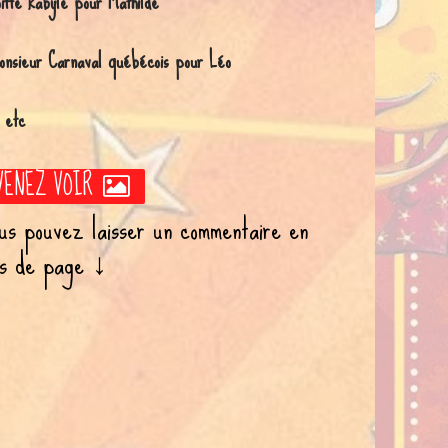
oiffe kabyle pour Mathilde
onsieur Carnaval québécois pour Léo
 etc
VENEZ VOIR
us pouvez laisser un commentaire en
s de page ↓