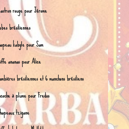
lastron rouge pour Jérome
obes brésiliennes
hapeau kabyle pour Sam
oiffe ananas pour Alice
ambières brésiliennes et 6 manchons brésiliens
acoche à plume pour Fredos
hapeaux tzigane