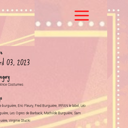
te
ril 03, 2023
egory
atrice Costumes
gs
e burguière, Eric Fleury, Fred Burguière, IRFAN le label, Léo
guière, Les Ogres de Barback, Mathilde Burguière, Sam
ière, Virginie Stucki