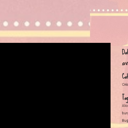
Da
av
Cat
Cré
Ta
Alic
bur
Bugu