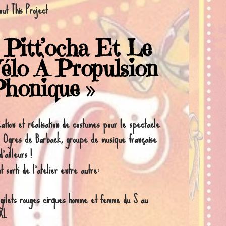
ut This Project
 Pitt’ocha Et Le
élo À Propulsion
Phonique »
ation et réalisation de costumes pour le spectacle
 Ogres de Barback, groupe de musique française
d’ailleurs !
t sorti de l’atelier entre autre:
gilets rouges cirques homme et femme du S au
XL