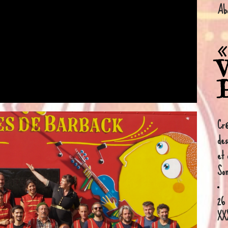
Abo
«
V
Cré
des
et 
Son
26 
XX