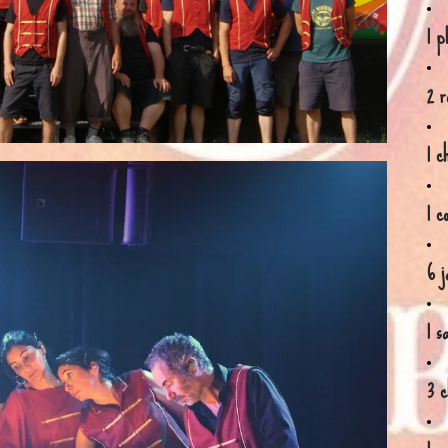
1 p
2 r
1 c
1 c
6 j
1 s
3 c