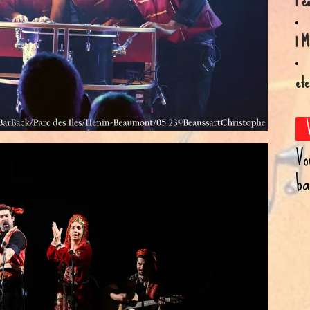
1 c
1 M
etc
Vo
ba