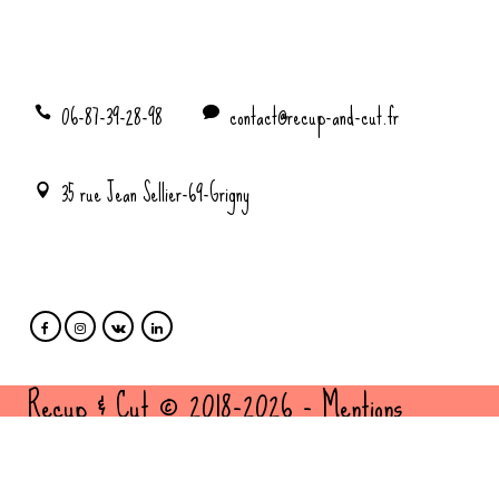
06-87-39-28-98
contact@recup-and-cut.fr
35 rue Jean Sellier-69-Grigny
Recup & Cut © 2018-2026 -
Mentions
légales
et
politique de confidentialité
- Site
cousu par
FBMediaworks
- Création sites