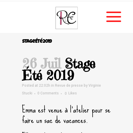
Stage Été 2019
26 Juil
Stage
Été 2019
Posted at 22:02h
in
Revue de presse
by
Virginie
Stucki
0 Comments
0
Likes
Emma est venue à l’atelier pour se
faire un sac de vacances.