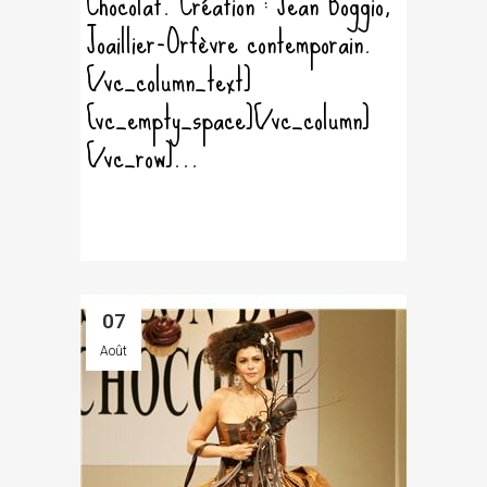
Chocolat. Création : Jean Boggio,
Joaillier-Orfèvre contemporain.
[/vc_column_text]
[vc_empty_space][/vc_column]
[/vc_row]...
07
Août