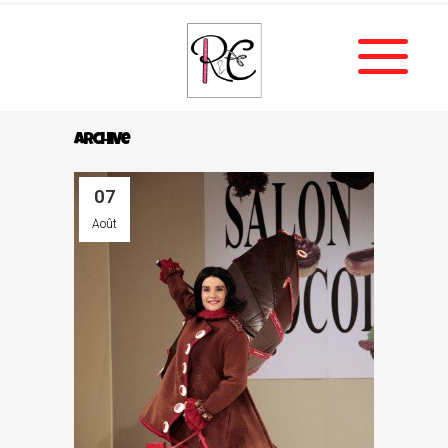
Archive
07
Août