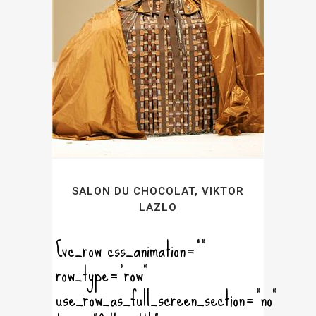
SALON DU CHOCOLAT, VIKTOR
LAZLO
[vc_row css_animation=""
row_type="row"
use_row_as_full_screen_section="no"