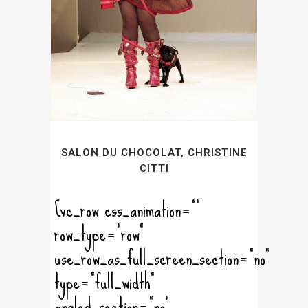
SALON DU CHOCOLAT, CHRISTINE
CITTI
[vc_row css_animation=""
row_type="row"
use_row_as_full_screen_section="no"
type="full_width"
angled_section="no"