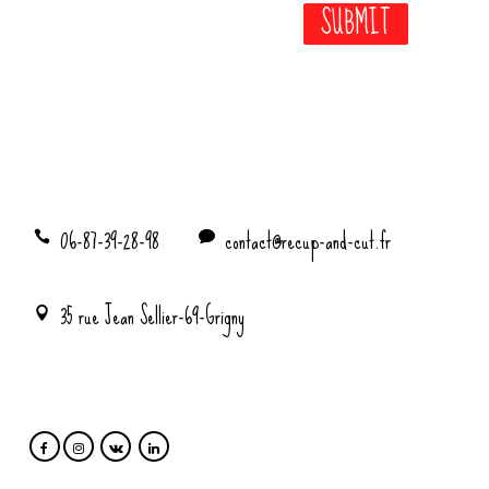
06-87-39-28-98
contact@recup-and-cut.fr
35 rue Jean Sellier-69-Grigny