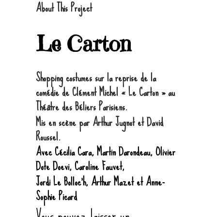
About This Project
Le Carton
Shopping costumes sur la reprise de la
comédie de Clément Michel « Le Carton » au
Théâtre des Béliers Parisiens.
Mis en scène par Arthur Jugnot et David
Roussel.
Avec Cécilia Cara, Martin Darondeau, Olivier
Dote Doevi, Caroline Fauvet,
Jordi Le Bolloc’h, Arthur Mazet et Anne-
Sophie Picard
Vous pouvez laisser un