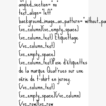
angled_section="no"
text_align="left"
background_image_as_pattern="without_pa
[vc_column][vc_empty_space]
[vc_column_text] Etiquettage
[/vc_column_text]
[vc_empty_space]
[vc_column_text]Pose d'étiquettes
de la marque Quat'rues sur une
série de t-shirt en jersey.
[/vc_column_text]
[vc_empty_space][/vc_column]
[/vc_row][vc_row