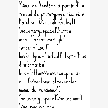
Môme de Vendôme à partir d'un
travail de prototypage réalisé à
l'atelier .[/vc_column_text]
[vc_empty_space][button
icon="fa-hand-o-right"
target="_self"
hover_type="default" text="Plus
d'information"
link="https://www.recup-and-
cut.fr/partenariat-avec-la-
mome-de-vendome/"]
[vc_empty_space][/vc_column]
[/vc_row][vc_row