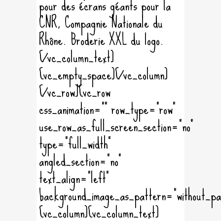
pour des écrans géants pour la
CNR, Compagnie Nationale du
Rhône. Broderie XXL du logo.
[/vc_column_text]
[vc_empty_space][/vc_column]
[/vc_row][vc_row
css_animation="" row_type="row"
use_row_as_full_screen_section="no"
type="full_width"
angled_section="no"
text_align="left"
background_image_as_pattern="without_pa
[vc_column][vc_column_text]