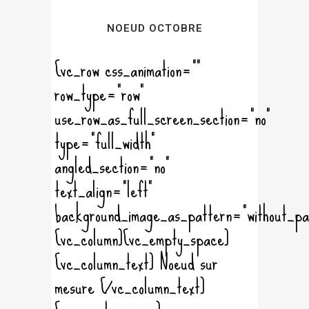
NOEUD OCTOBRE
[vc_row css_animation=""
row_type="row"
use_row_as_full_screen_section="no"
type="full_width"
angled_section="no"
text_align="left"
background_image_as_pattern="without_pa
[vc_column][vc_empty_space]
[vc_column_text] Noeud sur
mesure [/vc_column_text]