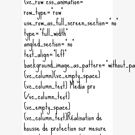
[vc_row css_animation=""
row_type="row"
use_row_as_full_screen_section="no"
type="full_width"
angled_section="no"
text_align="left"
background_image_as_pattern="without_pa
[vc_column][vc_empty_space]
[vc_column_text] Media pro
[/vc_column_text]
[vc_empty_space]
[vc_column_text]Réalisation de
housse de protection sur mesure