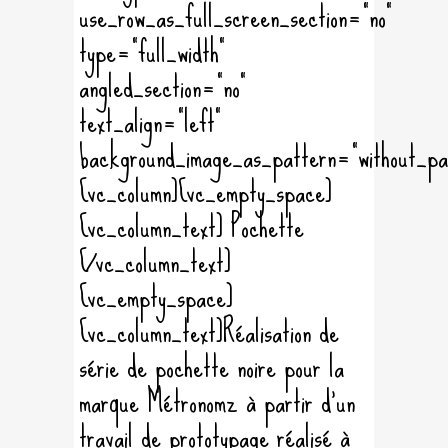
use_row_as_full_screen_section="no"
type="full_width"
angled_section="no"
text_align="left"
background_image_as_pattern="without_pa
[vc_column][vc_empty_space]
[vc_column_text] Pochette
[/vc_column_text]
[vc_empty_space]
[vc_column_text]Réalisation de
série de pochette noire pour la
marque Métronomz à partir d'un
travail de prototypage réalisé à