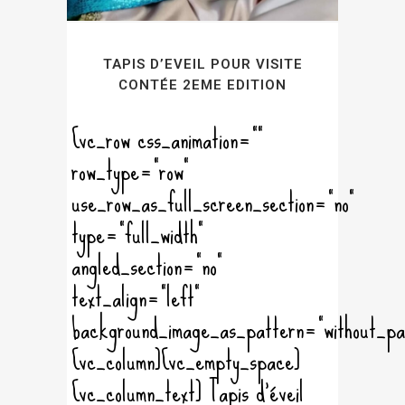
TAPIS D’EVEIL POUR VISITE
CONTÉE 2EME EDITION
[vc_row css_animation=""
row_type="row"
use_row_as_full_screen_section="no"
type="full_width"
angled_section="no"
text_align="left"
background_image_as_pattern="without_pa
[vc_column][vc_empty_space]
[vc_column_text] Tapis d’éveil