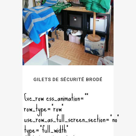
GILETS DE SÉCURITÉ BRODÉ
[vc_row css_animation=""
row_type="row"
use_row_as_full_screen_section="no"
type="full_width"