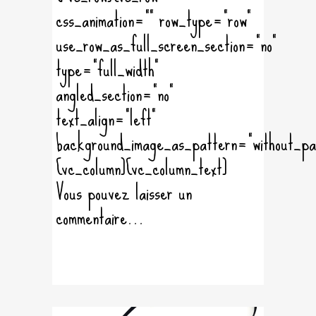
css_animation="" row_type="row"
use_row_as_full_screen_section="no"
type="full_width"
angled_section="no"
text_align="left"
background_image_as_pattern="without_pa
[vc_column][vc_column_text]
Vous pouvez laisser un
commentaire...