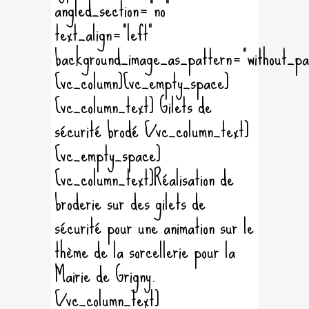
angled_section="no"
text_align="left"
background_image_as_pattern="without_pa
[vc_column][vc_empty_space]
[vc_column_text] Gilets de
sécurité brodé [/vc_column_text]
[vc_empty_space]
[vc_column_text]Réalisation de
broderie sur des gilets de
sécurité pour une animation sur le
thème de la sorcellerie pour la
Mairie de Grigny.
[/vc_column_text]