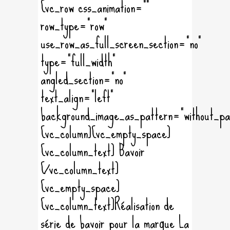
[vc_row css_animation=""
row_type="row"
use_row_as_full_screen_section="no"
type="full_width"
angled_section="no"
text_align="left"
background_image_as_pattern="without_pa
[vc_column][vc_empty_space]
[vc_column_text] Bavoir
[/vc_column_text]
[vc_empty_space]
[vc_column_text]Réalisation de
série de bavoir pour la marque La