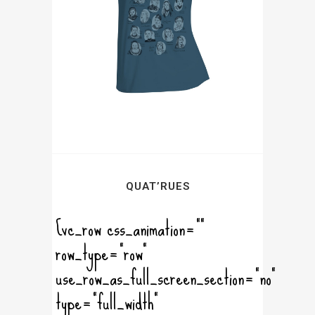
QUAT’RUES
[vc_row css_animation=""
row_type="row"
use_row_as_full_screen_section="no"
type="full_width"