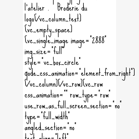
l'atelier . Broderie du
logo[/vc_column_text]
[vc_empty_space]
[vc_single_image image="2888"
img_size="full"
style="vc_box_circle"
qode_css_animation="element_from_right"]
[/vc_column][/vc_row][vc_row
css_animation="" row_type="row"
use_row_as_full_screen_section="no"
type="full_width"
angled_section="no"
text_align="left"