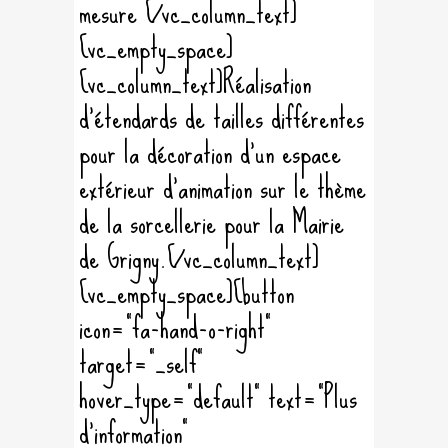
mesure [/vc_column_text]
[vc_empty_space]
[vc_column_text]Réalisation
d'étendards de tailles différentes
pour la décoration d'un espace
extérieur d'animation sur le thème
de la sorcellerie pour la Mairie
de Grigny.[/vc_column_text]
[vc_empty_space][button
icon="fa-hand-o-right"
target="_self"
hover_type="default" text="Plus
d'information"