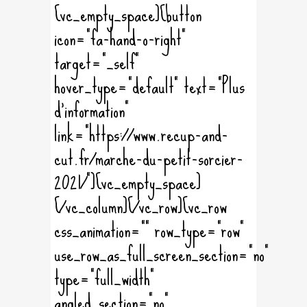
[vc_empty_space][button
icon="fa-hand-o-right"
target="_self"
hover_type="default" text="Plus
d'information"
link="https://www.recup-and-
cut.fr/marche-du-petit-sorcier-
2021/"][vc_empty_space]
[/vc_column][/vc_row][vc_row
css_animation="" row_type="row"
use_row_as_full_screen_section="no"
type="full_width"
angled_section="no"