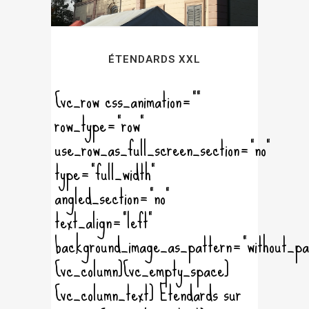
ÉTENDARDS XXL
[vc_row css_animation=""
row_type="row"
use_row_as_full_screen_section="no"
type="full_width"
angled_section="no"
text_align="left"
background_image_as_pattern="without_pa
[vc_column][vc_empty_space]
[vc_column_text] Etendards sur