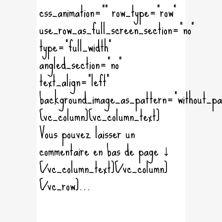
css_animation="" row_type="row"
use_row_as_full_screen_section="no"
type="full_width"
angled_section="no"
text_align="left"
background_image_as_pattern="without_pa
[vc_column][vc_column_text]
Vous pouvez laisser un
commentaire en bas de page ↓
[/vc_column_text][/vc_column]
[/vc_row]...