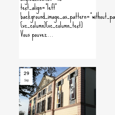
text_align="left"
background_image_as_pattern="without_pa
[vc_column][vc_column_text]
Vous pouvez...
29
Sep