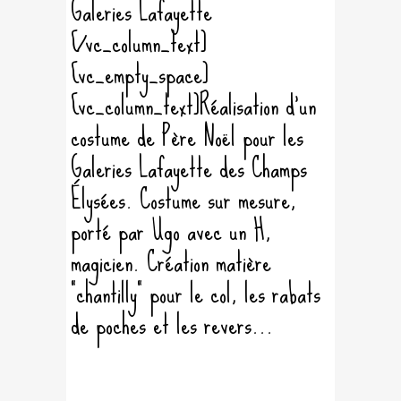
Galeries Lafayette
[/vc_column_text]
[vc_empty_space]
[vc_column_text]Réalisation d'un
costume de Père Noël pour les
Galeries Lafayette des Champs
Élysées. Costume sur mesure,
porté par Ugo avec un H,
magicien. Création matière
"chantilly" pour le col, les rabats
de poches et les revers...