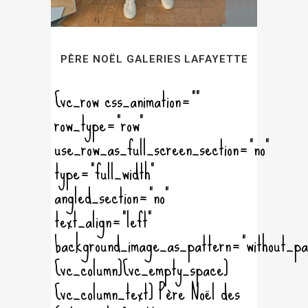
PÈRE NOËL GALERIES LAFAYETTE
[vc_row css_animation=""
row_type="row"
use_row_as_full_screen_section="no"
type="full_width"
angled_section="no"
text_align="left"
background_image_as_pattern="without_pa
[vc_column][vc_empty_space]
[vc_column_text] Père Noël des