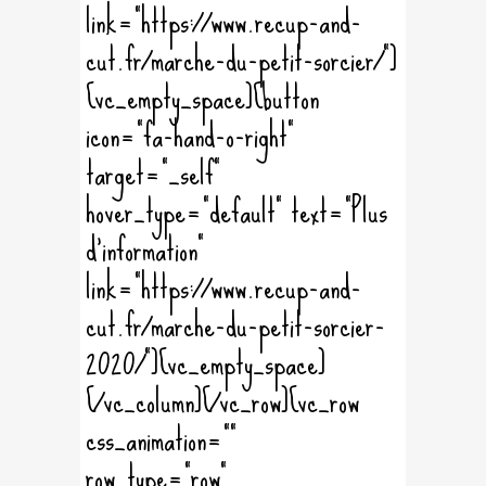
link="https://www.recup-and-
cut.fr/marche-du-petit-sorcier/"]
[vc_empty_space][button
icon="fa-hand-o-right"
target="_self"
hover_type="default" text="Plus
d'information"
link="https://www.recup-and-
cut.fr/marche-du-petit-sorcier-
2020/"][vc_empty_space]
[/vc_column][/vc_row][vc_row
css_animation=""
row_type="row"...