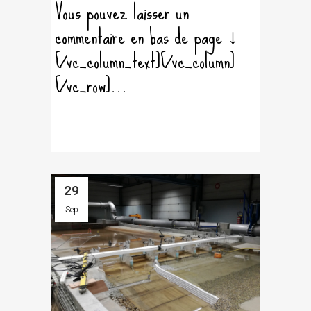
Vous pouvez laisser un
commentaire en bas de page ↓
[/vc_column_text][/vc_column]
[/vc_row]...
29
Sep