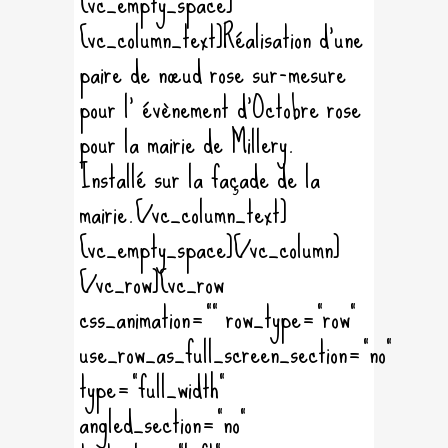
[vc_empty_space]
[vc_column_text]Réalisation d'une
paire de nœud rose sur-mesure
pour l' évènement d'Octobre rose
pour la mairie de Millery.
Installé sur la façade de la
mairie.[/vc_column_text]
[vc_empty_space][/vc_column]
[/vc_row][vc_row
css_animation="" row_type="row"
use_row_as_full_screen_section="no"
type="full_width"
angled_section="no"