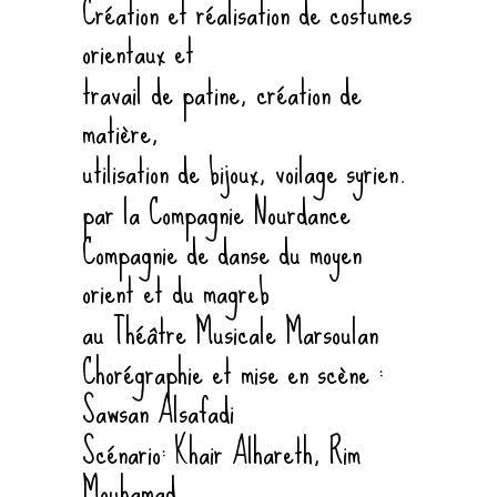
Création et réalisation de costumes
orientaux et
travail de patine, création de
matière,
utilisation de bijoux, voilage syrien.
par la Compagnie Nourdance
Compagnie de danse du moyen
orient et du magreb
au Théâtre Musicale Marsoulan
Chorégraphie et mise en scène :
Sawsan Alsafadi
Scénario: Khair Alhareth, Rim
Mouhamad