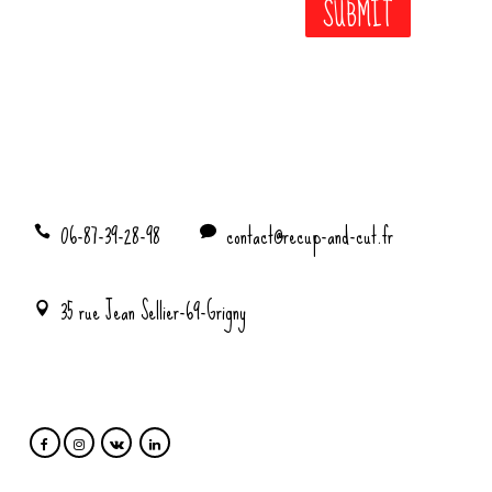
06-87-39-28-98
contact@recup-and-cut.fr
35 rue Jean Sellier-69-Grigny