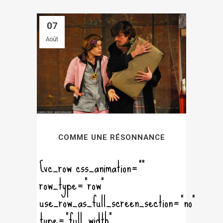
07
Août
COMME UNE RÉSONNANCE
[vc_row css_animation=""
row_type="row"
use_row_as_full_screen_section="no"
type="full_width"