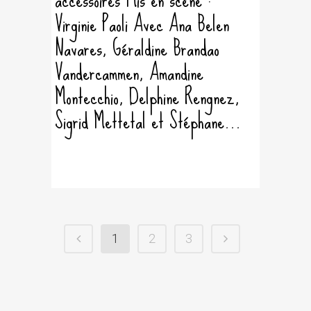
Virginie Paoli Avec Ana Belen
Navares, Géraldine Brandao
Vandercammen, Amandine
Montecchio, Delphine Rengnez,
Sigrid Mettetal et Stéphane...
1
2
3