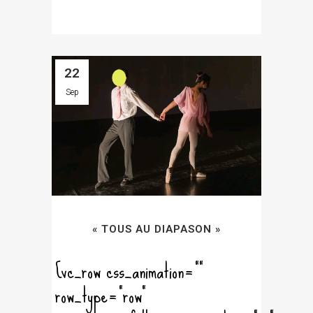
22
Sep
« TOUS AU DIAPASON »
[vc_row css_animation=""
row_type="row"