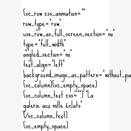
[vc_row css_animation=""
row_type="row"
use_row_as_full_screen_section="no"
type="full_width"
angled_section="no"
text_align="left"
background_image_as_pattern="without_pa
[vc_column][vc_empty_space]
[vc_column_text css=""] "La
galerie aux mille éclats"
[/vc_column_text]
[vc_empty_space]