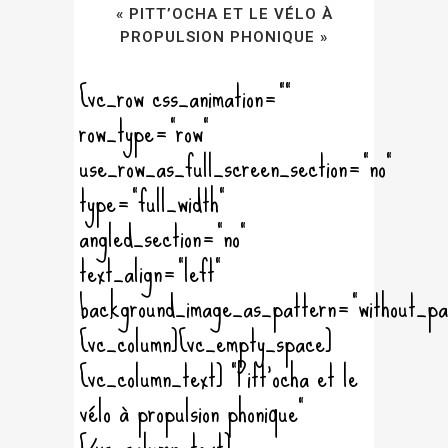
« PITT’OCHA ET LE VÉLO À
PROPULSION PHONIQUE »
[vc_row css_animation=""
row_type="row"
use_row_as_full_screen_section="no"
type="full_width"
angled_section="no"
text_align="left"
background_image_as_pattern="without_pa
[vc_column][vc_empty_space]
[vc_column_text] "Pitt'ocha et le
vélo à propulsion phonique"
[/vc_column_text]