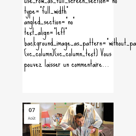
type="full_width"
angled_section="no"
text_align="left"
background_image_as_pattern="without_pa
[vc_column][vc_column_text] Vous
pouvez laisser un commentaire...
07
Août