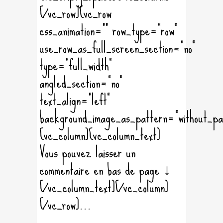
[/vc_row][vc_row
css_animation="" row_type="row"
use_row_as_full_screen_section="no"
type="full_width"
angled_section="no"
text_align="left"
background_image_as_pattern="without_pa
[vc_column][vc_column_text]
Vous pouvez laisser un
commentaire en bas de page ↓
[/vc_column_text][/vc_column]
[/vc_row]...