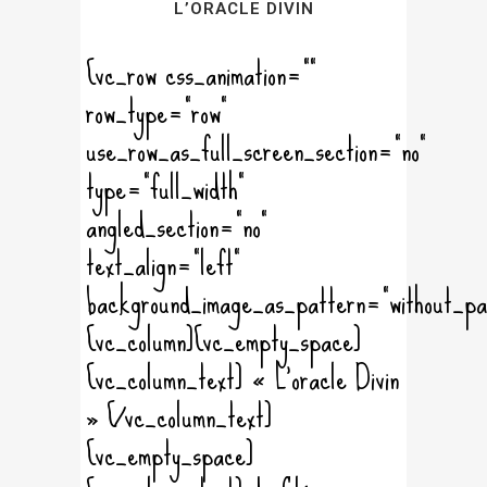
L’ORACLE DIVIN
[vc_row css_animation=""
row_type="row"
use_row_as_full_screen_section="no"
type="full_width"
angled_section="no"
text_align="left"
background_image_as_pattern="without_pa
[vc_column][vc_empty_space]
[vc_column_text] « L'oracle Divin
» [/vc_column_text]
[vc_empty_space]