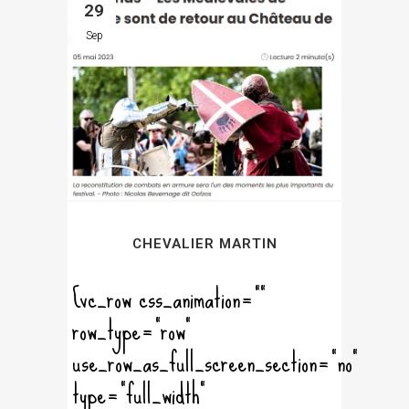
29
Sep
CHEVALIER MARTIN
[vc_row css_animation=""
row_type="row"
use_row_as_full_screen_section="no"
type="full_width"