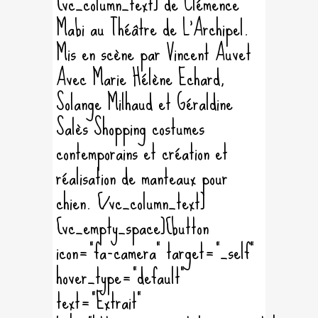
[vc_column_text] de Clémence
Mabi au Théâtre de L'Archipel.
Mis en scène par Vincent Auvet
Avec Marie Hélène Echard,
Solange Milhaud et Géraldine
Salès Shopping costumes
contemporains et création et
réalisation de manteaux pour
chien. [/vc_column_text]
[vc_empty_space][button
icon="fa-camera" target="_self"
hover_type="default"
text="Extrait"