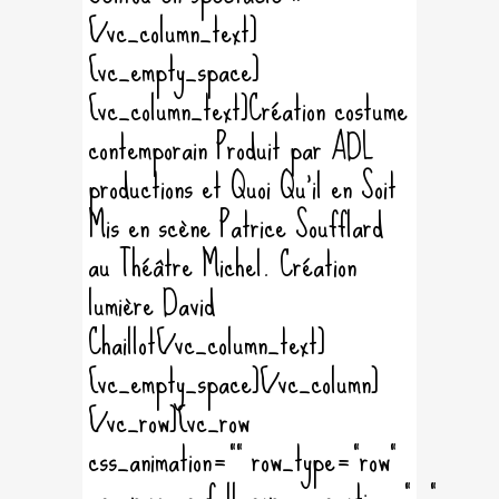
[/vc_column_text]
[vc_empty_space]
[vc_column_text]Création costume
contemporain Produit par ADL
productions et Quoi Qu'il en Soit
Mis en scène Patrice Soufflard
au Théâtre Michel. Création
lumière David
Chaillot[/vc_column_text]
[vc_empty_space][/vc_column]
[/vc_row][vc_row
css_animation="" row_type="row"
use_row_as_full_screen_section="no"