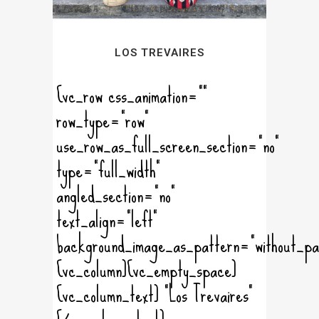
LOS TREVAIRES
[vc_row css_animation=""
row_type="row"
use_row_as_full_screen_section="no"
type="full_width"
angled_section="no"
text_align="left"
background_image_as_pattern="without_pa
[vc_column][vc_empty_space]
[vc_column_text] "Los Trevaires"