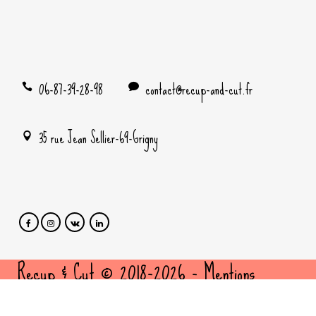
06-87-39-28-98
contact@recup-and-cut.fr
35 rue Jean Sellier-69-Grigny
Recup & Cut © 2018-2026 -
Mentions
légales
et
politique de confidentialité
- Site