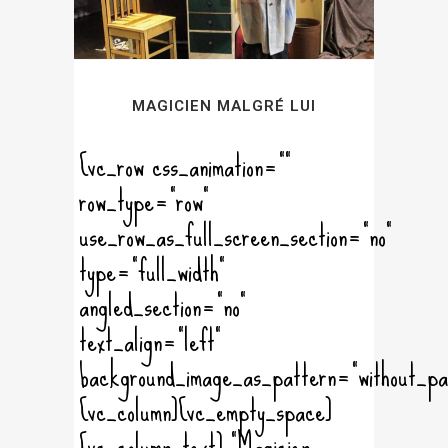
MAGICIEN MALGRÉ LUI
[vc_row css_animation=""
row_type="row"
use_row_as_full_screen_section="no"
type="full_width"
angled_section="no"
text_align="left"
background_image_as_pattern="without_pa
[vc_column][vc_empty_space]
[vc_column_text] "Magicien