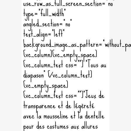
use_row_as_full_screen_section="no"
type="full_width"
angled_section="no"
text_align="left"
background_image_as_pattern="without_pa
[vc_column][vc_empty_space]
[vc_column_text css=""] "Tous au
diapason" [/vc_column_text]
[vc_empty_space]
[vc_column_text css=""]"Jeux de
transparence et de légèreté
avec la mousseline et la dentelle
pour des costumes aux allures