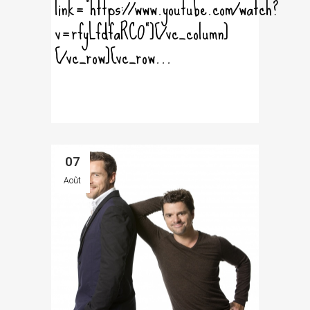
link="https://www.youtube.com/watch?
v=rfyLfdfaRC0"][/vc_column]
[/vc_row][vc_row...
07
Août