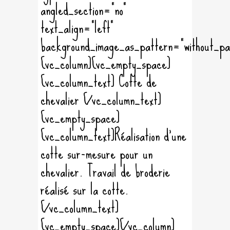
angled_section="no"
text_align="left"
background_image_as_pattern="without_pa
[vc_column][vc_empty_space]
[vc_column_text] Cotte de
chevalier [/vc_column_text]
[vc_empty_space]
[vc_column_text]Réalisation d'une
cotte sur-mesure pour un
chevalier. Travail de broderie
réalisé sur la cotte.
[/vc_column_text]
[vc_empty_space][/vc_column]