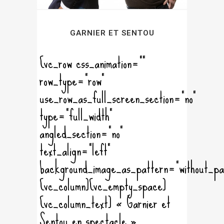
GARNIER ET SENTOU
[vc_row css_animation=""
row_type="row"
use_row_as_full_screen_section="no"
type="full_width"
angled_section="no"
text_align="left"
background_image_as_pattern="without_pa
[vc_column][vc_empty_space]
[vc_column_text] « Garnier et
Sentou en spectacle »