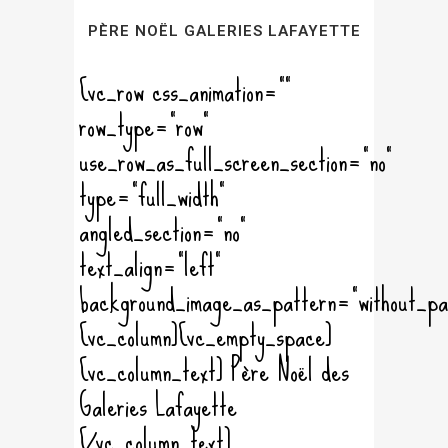
PÈRE NOËL GALERIES LAFAYETTE
[vc_row css_animation=""
row_type="row"
use_row_as_full_screen_section="no"
type="full_width"
angled_section="no"
text_align="left"
background_image_as_pattern="without_pa
[vc_column][vc_empty_space]
[vc_column_text] Père Noël des
Galeries Lafayette
[/vc_column_text]