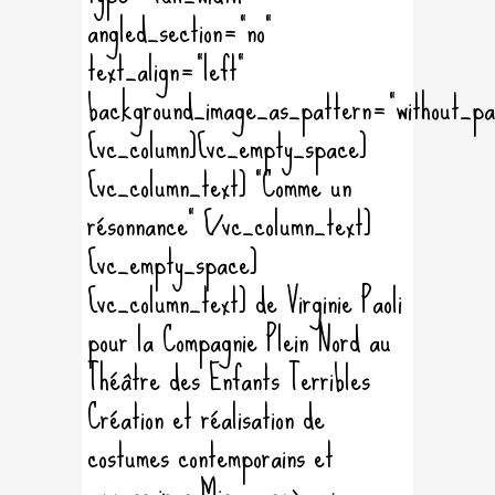
angled_section="no"
text_align="left"
background_image_as_pattern="without_pa
[vc_column][vc_empty_space]
[vc_column_text] "Comme un
résonnance" [/vc_column_text]
[vc_empty_space]
[vc_column_text] de Virginie Paoli
pour la Compagnie Plein Nord au
Théâtre des Enfants Terribles
Création et réalisation de
costumes contemporains et
accessoires Mis en scène :