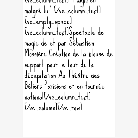
malgré lui" [/vc_column_text]
[vc_empty_space]
[vc_column_text]Spectacle de
magie de et par Sébastien
Mossière Création de la blouse de
support pour le tour de la
décapitation Au Théâtre des
Béliers Parisiens et en tournée
national[/vc_column_text]
[/vc_column][/vc_row]...